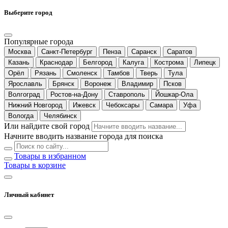
Выберите город
Популярные города
Москва
Санкт-Петербург
Пенза
Саранск
Саратов
Казань
Краснодар
Белгород
Калуга
Кострома
Липецк
Орёл
Рязань
Смоленск
Тамбов
Тверь
Тула
Ярославль
Брянск
Воронеж
Владимир
Псков
Волгоград
Ростов-на-Дону
Ставрополь
Йошкар-Ола
Нижний Новгород
Ижевск
Чебоксары
Самара
Уфа
Вологда
Челябинск
Или найдите свой город
Начните вводить название города для поиска
Товары в избранном
Товары в корзине
Личный кабинет