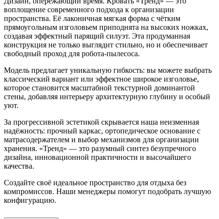
Дизайн, опережающий время. Кровать «Тренд» — это
воплощение современного подхода к организации
пространства. Её лаконичная мягкая форма с чётким
прямоугольным изголовьем приподнята на высоких ножках,
создавая эффектный парящий силуэт. Эта продуманная
конструкция не только выглядит стильно, но и обеспечивает
свободный проход для робота-пылесоса.
Модель предлагает уникальную гибкость: вы можете выбрать
классический вариант или эффектное широкое изголовье,
которое становится масштабной текстурной доминантой
стены, добавляя интерьеру архитектурную глубину и особый
уют.
За прогрессивной эстетикой скрывается наша неизменная
надёжность: прочный каркас, ортопедическое основание с
матрасодержателем и выбор механизмов для организации
хранения. «Тренд» — это разумный синтез безупречного
дизайна, инновационной практичности и высочайшего
качества.
Создайте своё идеальное пространство для отдыха без
компромиссов. Наши менеджеры помогут подобрать лучшую
конфигурацию.