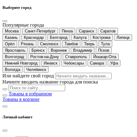
Выберите город
Популярные города
Москва
Санкт-Петербург
Пенза
Саранск
Саратов
Казань
Краснодар
Белгород
Калуга
Кострома
Липецк
Орёл
Рязань
Смоленск
Тамбов
Тверь
Тула
Ярославль
Брянск
Воронеж
Владимир
Псков
Волгоград
Ростов-на-Дону
Ставрополь
Йошкар-Ола
Нижний Новгород
Ижевск
Чебоксары
Самара
Уфа
Вологда
Челябинск
Или найдите свой город
Начните вводить название города для поиска
Товары в избранном
Товары в корзине
Личный кабинет