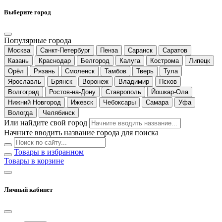
Выберите город
Популярные города
Москва
Санкт-Петербург
Пенза
Саранск
Саратов
Казань
Краснодар
Белгород
Калуга
Кострома
Липецк
Орёл
Рязань
Смоленск
Тамбов
Тверь
Тула
Ярославль
Брянск
Воронеж
Владимир
Псков
Волгоград
Ростов-на-Дону
Ставрополь
Йошкар-Ола
Нижний Новгород
Ижевск
Чебоксары
Самара
Уфа
Вологда
Челябинск
Или найдите свой город
Начните вводить название города для поиска
Товары в избранном
Товары в корзине
Личный кабинет